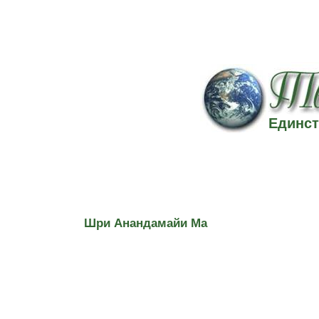
Единст
Шри Анандамайи Ма