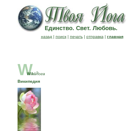
Единство. Свет. Любовь.
назад
|
поиск
|
печать
|
отправка
|
главная
W
Wiki
Йога
Википедия