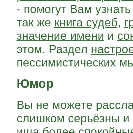
- помогут Вам узнать
так же
книга судеб
,
г
значение имени
и
со
этом. Раздел
настро
пессимистических м
Юмор
Вы не можете рассл
слишком серьёзны и 
ища более спокойные