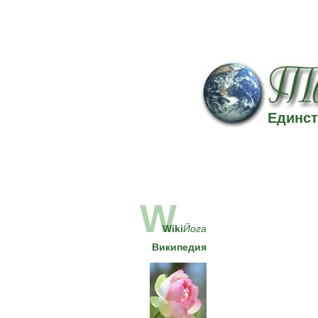
Единст
W
Wiki
Йога
Википедия