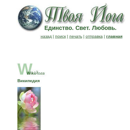
Единство. Свет. Любовь.
назад
|
поиск
|
печать
|
отправка
|
главная
W
Wiki
Йога
Википедия