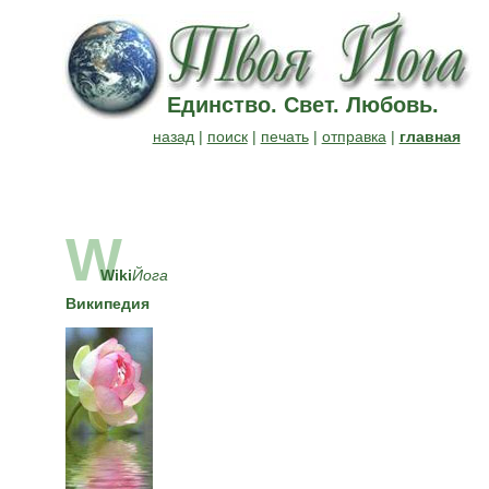
Единство. Свет. Любовь.
назад
|
поиск
|
печать
|
отправка
|
главная
W
Wiki
Йога
Википедия