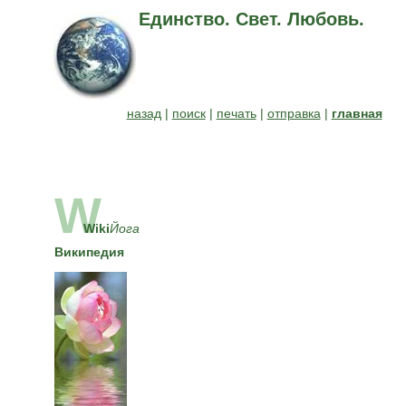
Единство. Свет. Любовь.
назад
|
поиск
|
печать
|
отправка
|
главная
W
Wiki
Йога
Википедия