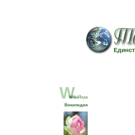
Единст
W
Wiki
Йога
Википедия