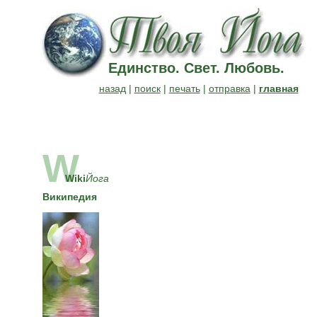
Единство. Свет. Любовь.
назад
|
поиск
|
печать
|
отправка
|
главная
W
Wiki
Йога
Википедия