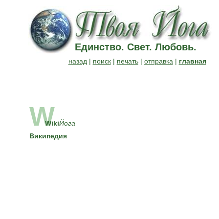
Единство. Свет. Любовь.
назад
|
поиск
|
печать
|
отправка
|
главная
W
Wiki
Йога
Википедия