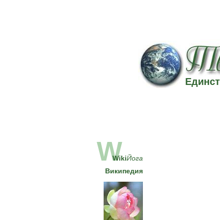
Единст
W
Wiki
Йога
Википедия