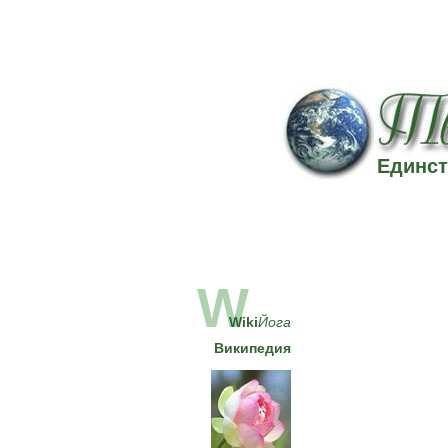
Единст
W
Wiki
Йога
Википедия