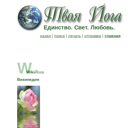
Единство. Свет. Любовь.
назад
|
поиск
|
печать
|
отправка
|
главная
W
Wiki
Йога
Википедия