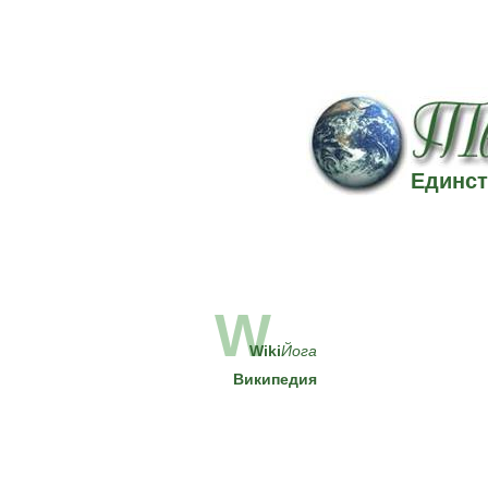
Единст
W
Wiki
Йога
Википедия