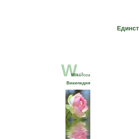
Единст
W
Wiki
Йога
Википедия