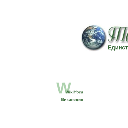
Единст
W
Wiki
Йога
Википедия