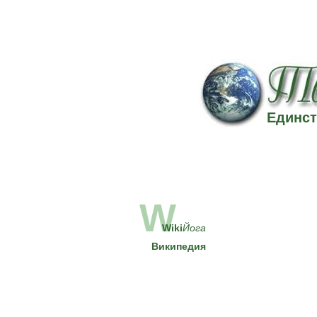
Единст
W
Wiki
Йога
Википедия