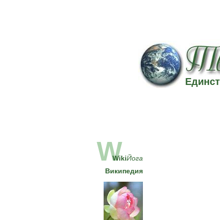
Единст
W
Wiki
Йога
Википедия