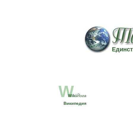
Единст
W
Wiki
Йога
Википедия