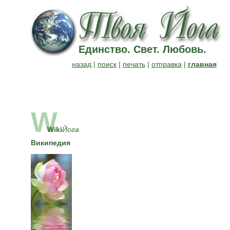
Единство. Свет. Любовь.
назад
|
поиск
|
печать
|
отправка
|
главная
W
Wiki
Йога
Википедия