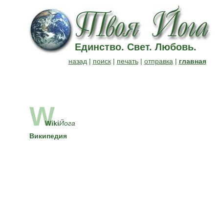
Единство. Свет. Любовь.
назад
|
поиск
|
печать
|
отправка
|
главная
W
Wiki
Йога
Википедия