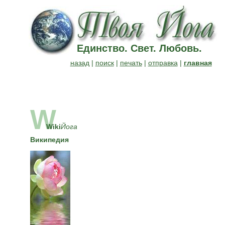
Единство. Свет. Любовь.
назад
|
поиск
|
печать
|
отправка
|
главная
W
Wiki
Йога
Википедия