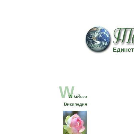
Единст
W
Wiki
Йога
Википедия