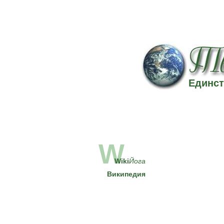
Единст
W
Wiki
Йога
Википедия