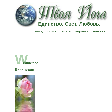
Единство. Свет. Любовь.
назад
|
поиск
|
печать
|
отправка
|
главная
W
Wiki
Йога
Википедия