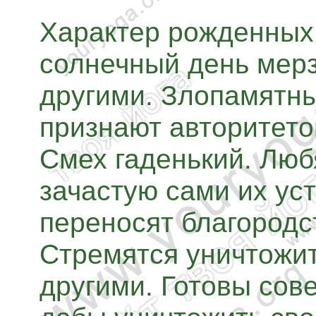
Характер рожденных 
солнечный день мерз
другими. Злопамятн
признают авторитето
Смех гаденький. Любя
зачастую сами их ус
переносят благородс
Стремятся уничтожить
другими. Готовы сов