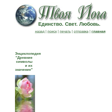
Единство. Свет. Любовь.
назад
|
поиск
|
печать
|
отправка
|
главная
Энциклопедия
"Древние
символы
и их
значение"