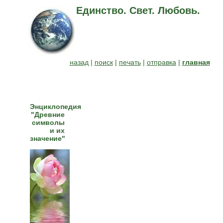
Единство. Свет. Любовь.
назад
|
поиск
|
печать
|
отправка
|
главная
Энциклопедия
"Древние
символы
и их
значение"