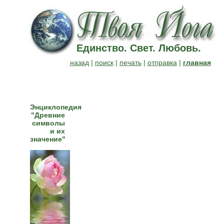
Единство. Свет. Любовь.
назад
|
поиск
|
печать
|
отправка
|
главная
Энциклопедия
"Древние
символы
и их
значение"