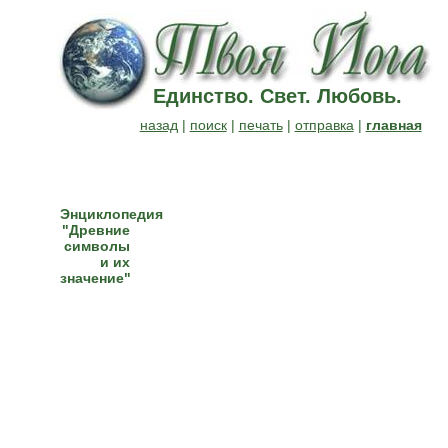
Единство. Свет. Любовь.
назад
|
поиск
|
печать
|
отправка
|
главная
Энциклопедия
"Древние
символы
и их
значение"