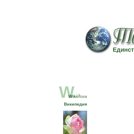
Единст
W
Wiki
Йога
Википедия