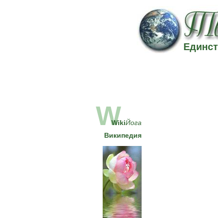
Единст
W
Wiki
Йога
Википедия