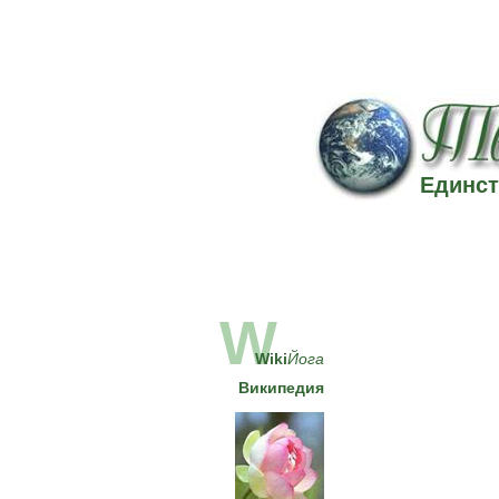
Единст
W
Wiki
Йога
Википедия