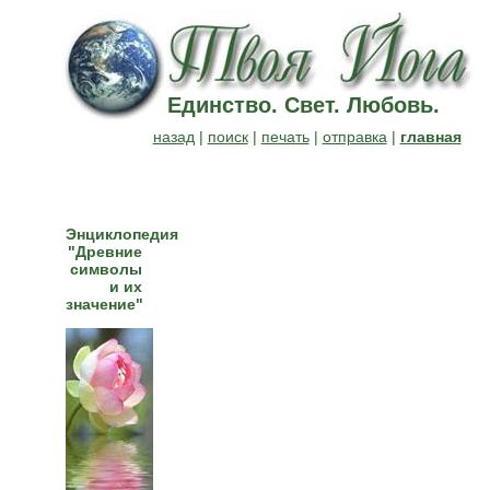
Единство. Свет. Любовь.
назад
|
поиск
|
печать
|
отправка
|
главная
Энциклопедия
"Древние
символы
и их
значение"