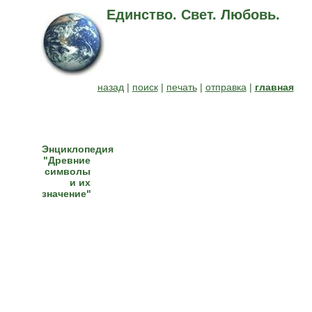
Единство. Свет. Любовь.
назад
|
поиск
|
печать
|
отправка
|
главная
Энциклопедия
"Древние
символы
и их
значение"