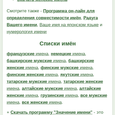
Смотрите также -
Программа он-лайн для
определения совместимости имён
,
Радуга
Вашего имени
,
Ваше имя на японском языке
и
нумерология имени
Списки имён
французские
имена
,
немецкие
имена
,
башкирские мужские
имена
,
башкирские
женские
имена
,
финские мужские
имена
,
финские женские
имена
,
якутские
имена
,
татарские мужские
имена
,
татарские женские
имена
,
алтайские мужские
имена
,
алтайские
женские
имена
,
грузинские
имена
,
все мужские
имена
,
все женские
имена
.
+
Скачать программу "Значение имени"
- это