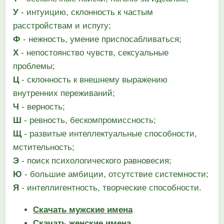
У
- интуицию, склонность к частым
расстройствам и испугу;
Ф
- нежность, умение приспосабливаться;
X
- непостоянство чувств, сексуальные
проблемы;
Ц
- склонность к внешнему выражению
внутренних переживаний;
Ч
- верность;
Ш
- ревность, бескомпромиссность;
Щ
- развитые интеллектуальные способности,
мстительность;
Э
- поиск психологического равновесия;
Ю
- большие амбиции, отсутствие системности;
Я
- интеллигентность, творческие способности.
Скачать мужские имена
Скачать женские имена