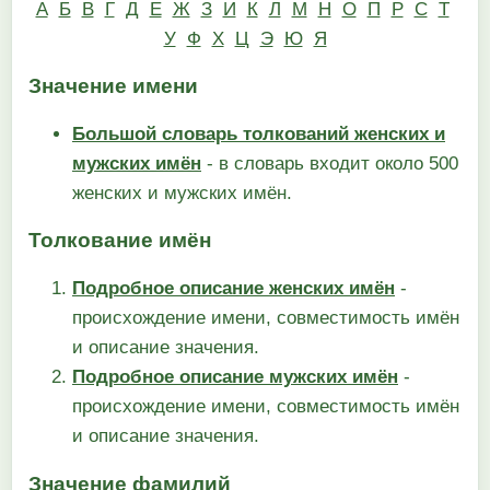
А
Б
В
Г
Д
Е
Ж
З
И
К
Л
М
Н
О
П
Р
С
Т
У
Ф
Х
Ц
Э
Ю
Я
Значение имени
Большой словарь толкований женских и
мужских имён
- в словарь входит около 500
женских и мужских имён.
Толкование имён
Подробное описание женских имён
-
происхождение имени, совместимость имён
и описание значения.
Подробное описание мужских имён
-
происхождение имени, совместимость имён
и описание значения.
Значение фамилий