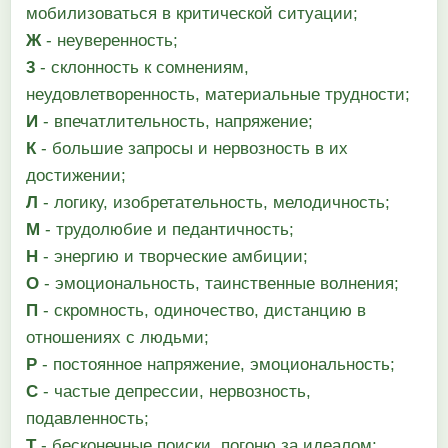
мобилизоваться в критической ситуации;
Ж
- неуверенность;
3
- склонность к сомнениям,
неудовлетворенность, материальные трудности;
И
- впечатлительность, напряжение;
К
- большие запросы и нервозность в их
достижении;
Л
- логику, изобретательность, мелодичность;
М
- трудолюбие и педантичность;
Н
- энергию и творческие амбиции;
О
- эмоциональность, таинственные волнения;
П
- скромность, одиночество, дистанцию в
отношениях с людьми;
Р
- постоянное напряжение, эмоциональность;
С
- частые депрессии, нервозность,
подавленность;
Т
- бесконечные поиски, погоню за идеалом;