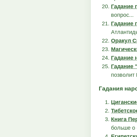
Гадание 
вопрос...
Гадание 
Атлантид
Оракул С
Магическ
Гадание 
Гадание 
позволит 
Гадания нар
Цигански
Тибетско
Книга Пе
больше о
Египетск