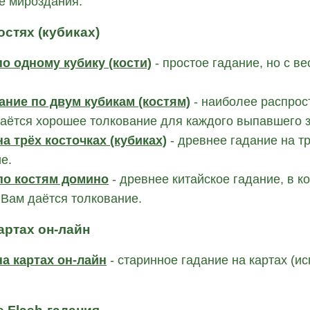
е мироздания.
остях (кубиках)
по одному кубику (кости)
- простое гадание, но с 
ание по двум кубикам (костям)
- наиболее распрос
даётся хорошее толкование для каждого выпавшего 
а трёх косточках (кубиках)
- древнее гадание на тр
е.
по костям домино
- древнее китайское гадание, в к
Вам даётся толкование.
артах он-лайн
на картах он-лайн
- старинное гадание на картах (и