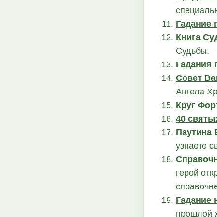
специальн
Гадание 
Книга Су
Судьбы.
Гадания 
Совет Ва
Ангела Хр
Круг Фор
40 святы
Паутина 
узнаете с
Справочн
герой отк
справочне
Гадание 
прошлой 