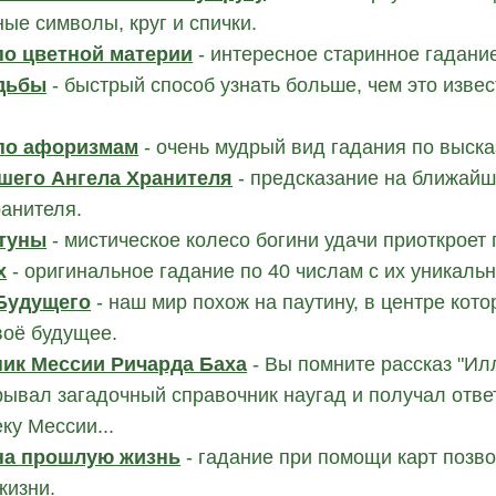
ые символы, круг и спички.
по цветной материи
- интересное старинное гадани
дьбы
- быстрый способ узнать больше, чем это извес
по афоризмам
- очень мудрый вид гадания по выска
шего Ангела Хранителя
- предсказание на ближайш
анителя.
туны
- мистическое колесо богини удачи приоткроет
х
- оригинальное гадание по 40 числам с их уникаль
Будущего
- наш мир похож на паутину, в центре кот
воё будущее.
ик Мессии Ричарда Баха
- Вы помните рассказ "Ил
рывал загадочный справочник наугад и получал отве
ку Мессии...
на прошлую жизнь
- гадание при помощи карт позв
жизни.