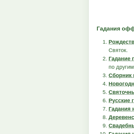
Гадания оф
Рождеств
Святок.
Гадание 
по другим
Сборник 
Новогодн
Святочны
Русские 
Гадания 
Деревенс
Свадебны