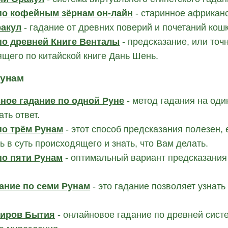
по кофейным зёрнам он-лайн
- старинное африкан
акул
- гадание от древних поверий и почетаний кошк
по древней Книге Венталы
- предсказание, или точ
щего по китайской книге Дань Шень.
Рунам
ное гадание по одной Руне
- метод гадания на один
ать ответ.
по трём Рунам
- этот способ предсказания полезен,
ь в суть происходящего и знать, что Вам делать.
по пяти Рунам
- оптимальный вариант предсказания 
ание по семи Рунам
- это гадание позволяет узнать
Миров Бытия
- онлайновое гадание по древней сист