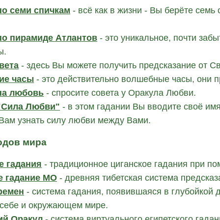
по семи спичкам
- всё как в жизни - Вы берёте семь 
по пирамиде Атлантов
- это уникальное, почти заб
ы.
вета
- здесь Вы можете получить предсказание от Све
ие часы
- это действительно волшебные часы, они 
на любовь
- спросите совета у Оракула Любви.
"Сила Любви"
- в этом гадании Вы вводите своё имя
Вам узнать силу любви между Вами.
одов мира
е гадания
- традиционное циганское гадания при по
е гадание МО
- древняя тибетская система предсказ
ремен
- система гадания, появившаяся в глубойкой д
 себе и окружающем мире.
ий Оракул
- система виртуального египетского гадан