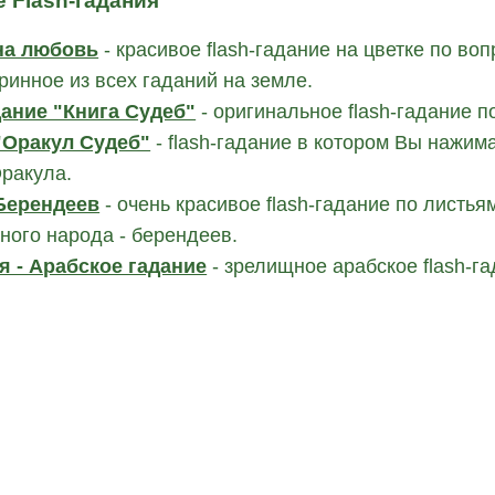
 Flash-гадания
на любовь
- красивое flash-гадание на цветке по в
ринное из всех гаданий на земле.
ание "Книга Судеб"
- оригинальное flash-гадание п
"Оракул Судеб"
- flash-гадание в котором Вы нажим
Оракула.
Берендеев
- очень красивое flash-гадание по листья
ного народа - берендеев.
я - Арабское гадание
- зрелищное арабское flash-г