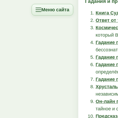
Гадания и п
Меню сайта
Книга Су
Ответ от
Космичес
который 
Гадание 
бессознат
Гадание 
Гадание 
определё
Гадание 
Хрустал
независим
Он-лайн 
тайное и 
Предсказ