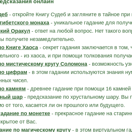
редсказания онлайн
деб
- откройте Книгу Судеб и загляните в тайное при
 тибетского монаха
- уникальное гадание для получ
кий Оракул
- ответ на любой вопрос. Нет такого воп
Вы получите незамедлительно.
по Книге Хаоса
- секрет гадания заключается в том, 
ельного - из хаоса, и при помощи толкования получа
по мистическому кругу Соломона
- возможность уз
по цифрам
- в этом гадании используются знания ну
нных чисел.
по камням
- древнее гадание при помощи 16 камней 
ьный шар
- предсказание по хрустальному шару. Вы 
о от того, касается ли он прошлого или будущего.
гадание по монетке
- прекрасное гадание на старин
скрытое от Вас.
ание по магическому кругу
- в этом виртуальном г