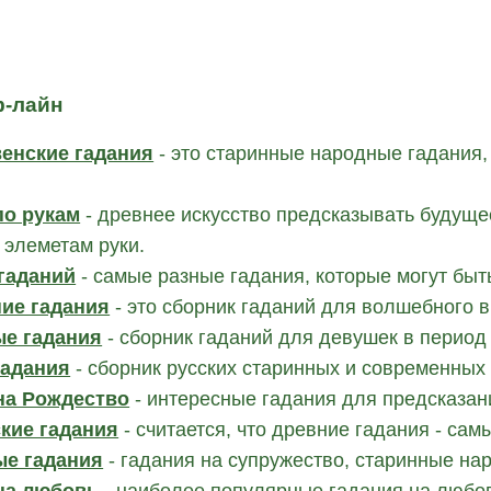
ф-лайн
енские гадания
- это старинные народные гадания
по рукам
- древнее искусство предсказывать будущее
 элеметам руки.
гаданий
- самые разные гадания, которые могут быт
ие гадания
- это сборник гаданий для волшебного 
е гадания
- сборник гаданий для девушек в период 
гадания
- сборник русских старинных и современных
на Рождество
- интересные гадания для предсказан
кие гадания
- считается, что древние гадания - сам
е гадания
- гадания на супружество, старинные на