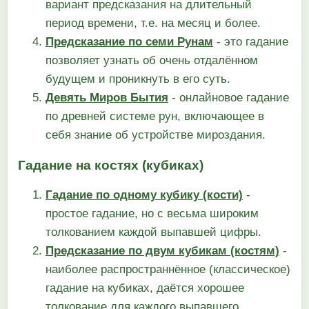
вариант предсказания на длительный
период времени, т.е. на месяц и более.
Предсказание по семи Рунам
- это гадание
позволяет узнать об очень отдалённом
будущем и проникнуть в его суть.
Девять Миров Бытия
- онлайновое гадание
по древней системе рун, включающее в
себя знание об устройстве мироздания.
Гадание на костях (кубиках)
Гадание по одному кубику (кости)
-
простое гадание, но с весьма широким
толкованием каждой выпавшей цифры.
Предсказание по двум кубикам (костям)
-
наиболее распространнённое (классическое)
гадание на кубиках, даётся хорошее
толкование для каждого выпавшего