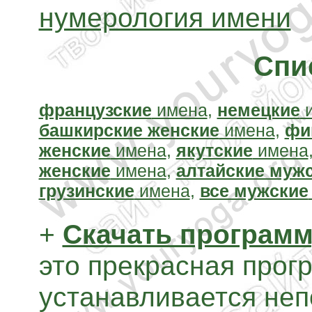
нумерология имени
Спи
французские
имена
,
немецкие
и
башкирские женские
имена
,
фи
женские
имена
,
якутские
имена
женские
имена
,
алтайские муж
грузинские
имена
,
все мужские
+
Скачать программ
это прекрасная прог
устанавливается неп