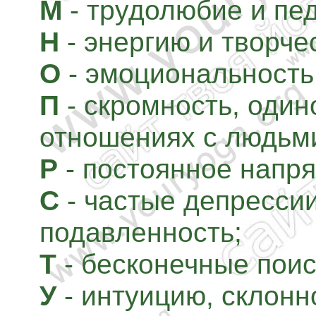
М
- трудолюбие и пе
Н
- энергию и творче
О
- эмоциональность
П
- скромность, один
отношениях с людьм
Р
- постоянное напр
С
- частые депрессии
подавленность;
Т
- бесконечные поис
У
- интуицию, склонн