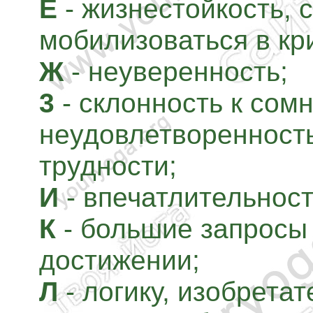
Е
- жизнестойкость, 
мобилизоваться в кр
Ж
- неуверенность;
3
- склонность к сом
неудовлетворенност
трудности;
И
- впечатлительност
К
- большие запросы 
достижении;
Л
- логику, изобрета