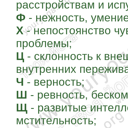
расстройствам и испу
Ф
- нежность, умени
X
- непостоянство чу
проблемы;
Ц
- склонность к вн
внутренних пережив
Ч
- верность;
Ш
- ревность, беско
Щ
- развитые интелл
мстительность;