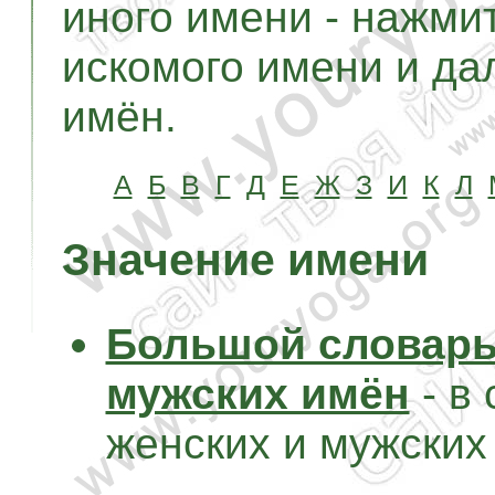
иного имени - нажми
искомого имени и дал
имён.
А
Б
В
Г
Д
Е
Ж
З
И
К
Л
Значение имени
Большой словарь
мужских имён
- в
женских и мужских