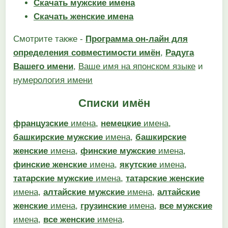
Скачать мужские имена
Скачать женские имена
Смотрите также -
Программа он-лайн для
определения совместимости имён
,
Радуга
Вашего имени
,
Ваше имя на японском языке
и
нумерология имени
Списки имён
французские
имена
,
немецкие
имена
,
башкирские мужские
имена
,
башкирские
женские
имена
,
финские мужские
имена
,
финские женские
имена
,
якутские
имена
,
татарские мужские
имена
,
татарские женские
имена
,
алтайские мужские
имена
,
алтайские
женские
имена
,
грузинские
имена
,
все мужские
имена
,
все женские
имена
.