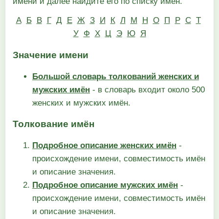
имени и далее найдите его по списку имён.
А
Б
В
Г
Д
Е
Ж
З
И
К
Л
М
Н
О
П
Р
С
Т
У
Ф
Х
Ц
Э
Ю
Я
Значение имени
Большой словарь толкований женских и
мужских имён
- в словарь входит около 500
женских и мужских имён.
Толкование имён
Подробное описание женских имён
-
происхождение имени, совместимость имён
и описание значения.
Подробное описание мужских имён
-
происхождение имени, совместимость имён
и описание значения.