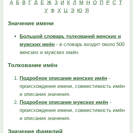
А
Б
В
Г
Д
Е
Ж
З
И
К
Л
М
Н
О
П
Р
С
Т
У
Ф
Х
Ц
Э
Ю
Я
Значение имени
Большой словарь толкований женских и
мужских имён
- в словарь входит около 500
женских и мужских имён.
Толкование имён
Подробное описание женских имён
-
происхождение имени, совместимость имён
и описание значения.
Подробное описание мужских имён
-
происхождение имени, совместимость имён
и описание значения.
Значение фамилий