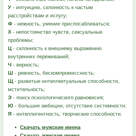
У
- интуицию, склонность к частым
расстройствам и испугу;
Ф
- нежность, умение приспосабливаться;
X
- непостоянство чувств, сексуальные
проблемы;
Ц
- склонность к внешнему выражению
внутренних переживаний;
Ч
- верность;
Ш
- ревность, бескомпромиссность;
Щ
- развитые интеллектуальные способности,
мстительность;
Э
- поиск психологического равновесия;
Ю
- большие амбиции, отсутствие системности;
Я
- интеллигентность, творческие способности.
Скачать мужские имена
Скачать женские имена