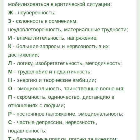
мобилизоваться в критической ситуации;
Ж
- неуверенность;
3
- склонность к сомнениям,
неудовлетворенность, материальные трудности;
И
- впечатлительность, напряжение;
К
- большие запросы и нервозность в их
достижении;
Л
- логику, изобретательность, мелодичность;
М
- трудолюбие и педантичность;
Н
- энергию и творческие амбиции;
О
- эмоциональность, таинственные волнения;
П
- скромность, одиночество, дистанцию в
отношениях с людьми;
Р
- постоянное напряжение, эмоциональность;
С
- частые депрессии, нервозность,
подавленность;
Т
- бесконечные поиски, погоню за идеалом;