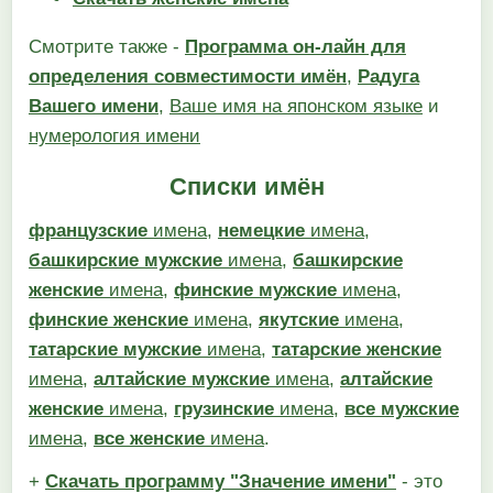
Смотрите также -
Программа он-лайн для
определения совместимости имён
,
Радуга
Вашего имени
,
Ваше имя на японском языке
и
нумерология имени
Списки имён
французские
имена
,
немецкие
имена
,
башкирские мужские
имена
,
башкирские
женские
имена
,
финские мужские
имена
,
финские женские
имена
,
якутские
имена
,
татарские мужские
имена
,
татарские женские
имена
,
алтайские мужские
имена
,
алтайские
женские
имена
,
грузинские
имена
,
все мужские
имена
,
все женские
имена
.
+
Скачать программу "Значение имени"
- это